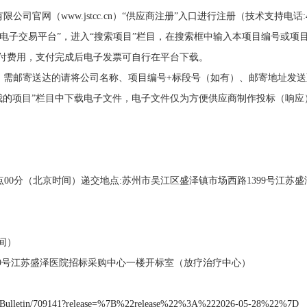
（www.jstcc.cn）“供应商注册”入口进行注册（技术支持电话:400-05
苏招标电子交易平台”，进入“搜索项目”栏目，在搜索框中输入本项目编号或
支付费用，支付完成后电子发票可自行在平台下载。
邮寄送达的请将公司名称、项目编号+标段号（如有）、邮寄地址发送至邮箱：15
我的项目”栏目中下载电子文件，电子文件仅为方便供应商制作投标（响
4日14点00分（北京时间）递交地点:苏州市吴江区盛泽镇市场西路1399号
时间）
99号江苏盛泽医院招标采购中心一楼开标室（放疗治疗中心）
enderBulletin/709141?release=%7B%22release%22%3A%222026-05-28%22%7D