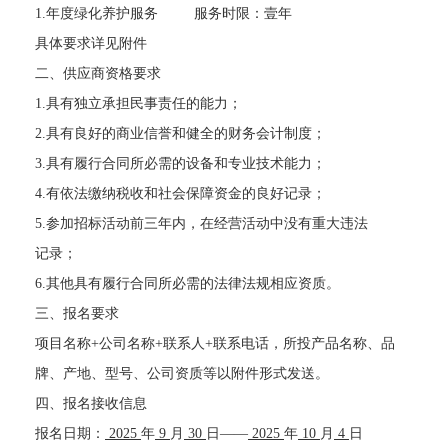
1.
年度绿化养护服务
服务时限：壹年
具体要求详见附件
二、供应商资格要求
1.
具有独立承担民事责任的能力；
2.
具有良好的商业信誉和健全的财务会计制度；
3.
具有履行合同所必需的设备和专业技术能力；
4.
有依法缴纳税收和社会保障资金的良好记录；
5.
参加招标活动前三年内，在经营活动中没有重大违法
记录；
6.
其他具有履行合同所必需的法律法规相应资质。
三、报名要求
项目名称
+公司名称+联系人+联系电话，所投产品名称、品
牌、产地、型号、公司资质等以附件形式发送。
四、报名接收信息
报名日期：
2025
年
9
月
30
日
——
2025
年
10
月
4
日